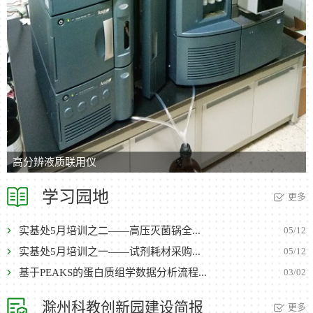
高分辨液质联用仪
学习园地
更多
实基处5月培训之二——高压灭菌锅全...
05/12
实基处5月培训之一——试剂耗材采购...
05/12
基于PEAKS的蛋白质组学数据分析流程...
03/02
滁州科教创新园建设简报
更多