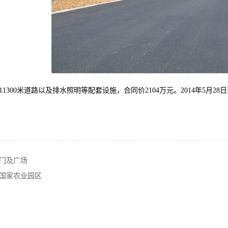
11300
米道路以及排水照明等配套设施，合同价
2104
万元。
2014
年
5
月
28
日
门及广场
国家农业园区