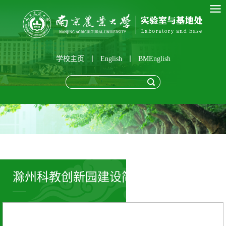
学校主页
丨
English
丨
BMEnglish
滁州科教创新园建设简报