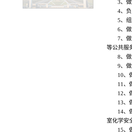
3
、做
4
、负
5
、组
6
、做
7
、做
等公共服
8
、做
9
、做
10
、
11
、
12
、
13
、
14
、
室化学安
15
、