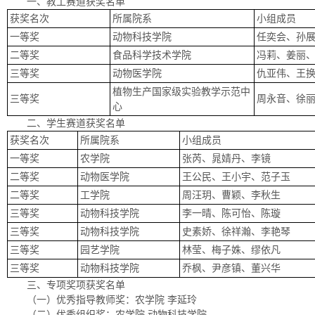
一、教工赛道获奖名单
获奖名次
所属院系
小组成员
一等奖
动物科技学院
任奕会、孙
二等奖
食品科学技术学院
冯莉、姜丽
三等奖
动物医学院
仇亚伟、王
植物生产国家级实验教学示范中
三等奖
周永音、徐
心
二、学生赛道获奖名单
获奖名次
所属院系
小组成员
一等奖
农学院
张芮、晁婧丹、李镜
二等奖
动物医学院
王公民、王小宇、范子玉
二等奖
工学院
周汪玥、曹颖、李秋生
三等奖
动物科技学院
李一晴、陈可怡、陈璇
三等奖
动物科技学院
史素娇、徐祥瀚、李艳琴
三等奖
园艺学院
林莹、梅子姝、缪依凡
三等奖
动物科技学院
乔枫、尹彦镇、董兴华
三、专项奖项获奖名单
（一）优秀指导教师奖：农学院 李延玲
（二）优秀组织奖：农学院 动物科技学院