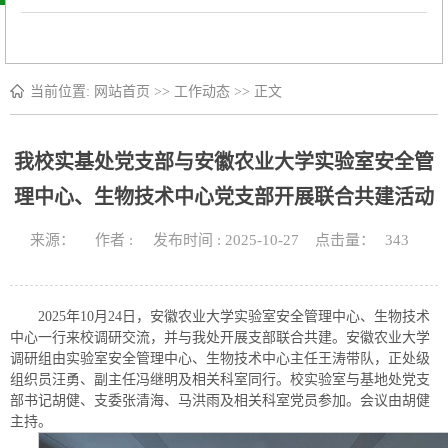
当前位置:
网站首页
>>
工作动态
>> 正文
我校实基处党支部与安徽农业大学实验室安全管
理中心、生物技术中心党支部开展联合共建活动
来源： 作者 : 发布时间 : 2025-10-27 点击量：
343
2025年10月24日，安徽农业大学实验室安全管理中心、生物技术
中心一行来校调研交流，并与我处开展支部联合共建。安徽农业大学
调研组由实验室安全管理中心、生物技术中心主任王涛带队，正处级
组织员汪勇、副主任冯继明及相关科室同行。校实验室与基地处党支
部书记胡健、支委张清海、马洪雨及相关科室党员参加。会议由胡健
主持。